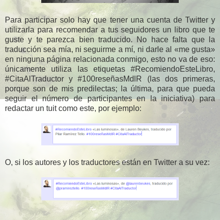
Para participar solo hay que tener una cuenta de Twitter y
utilizarla para recomendar a tus seguidores un libro que te
guste y te parezca bien traducido. No hace falta que la
traducción sea mía, ni seguirme a mí, ni darle al «me gusta»
en ninguna página relacionada conmigo, esto no va de eso:
únicamente utiliza las etiquetas #RecomiendoEsteLibro,
#CitaAlTraductor y #100reseñasMdlR (las dos primeras,
porque son de mis predilectas; la última, para que pueda
seguir el número de participantes en la iniciativa) para
redactar un tuit como este, por ejemplo:
O, si los autores y los traductores están en Twitter a su vez: