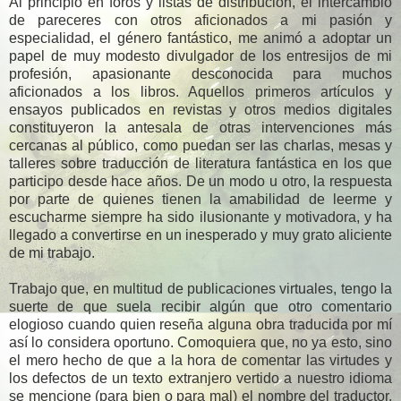
Al principio en foros y listas de distribución, el intercambio
de pareceres con otros aficionados a mi pasión y
especialidad, el género fantástico, me animó a adoptar un
papel de muy modesto divulgador de los entresijos de mi
profesión, apasionante desconocida para muchos
aficionados a los libros. Aquellos primeros artículos y
ensayos publicados en revistas y otros medios digitales
constituyeron la antesala de otras intervenciones más
cercanas al público, como puedan ser las charlas, mesas y
talleres sobre traducción de literatura fantástica en los que
participo desde hace años. De un modo u otro, la respuesta
por parte de quienes tienen la amabilidad de leerme y
escucharme siempre ha sido ilusionante y motivadora, y ha
llegado a convertirse en un inesperado y muy grato aliciente
de mi trabajo.
Trabajo que, en multitud de publicaciones virtuales, tengo la
suerte de que suela recibir algún que otro comentario
elogioso cuando quien reseña alguna obra traducida por mí
así lo considera oportuno. Comoquiera que, no ya esto, sino
el mero hecho de que a la hora de comentar las virtudes y
los defectos de un texto extranjero vertido a nuestro idioma
se mencione (para bien o para mal) el nombre del traductor,